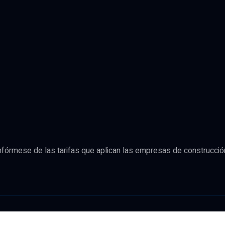
infórmese de las tarifas que aplican las empresas de construcció
eforma de la casa: ideas, precio por m² y presupuesto de las obr